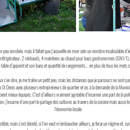
un peu enrobée, mais il fallait que j’accueille en mon sein un nombre incalculable d’
réfrigérateur, 2 réchauds, 4 maintiens au chaud pour bacs gastronormes (GN1/1), u
 table d’appoint et son banc et quantité de rangements… en plus de tous les mets cu
va s’en dire, je me traîne un petit peu, mais les distances que je parcours ne sont p
e à St Denis avec plusieurs entrepreneurs de quartier et ce, à la demande de la Munici
oient mieux équipés. C’est d’ailleurs vraiment agréable d’incarner une part de la poli
açon, j’incarne d’une part le partage des cultures au travers de la cuisine mais aussi
l’économie locale.
tible, mais c’est décidé, si l’on veut m’embaucher ailleurs, je ferai un régime et, 